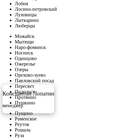
Лобня
Лосино-петровский
Луховицы
Лыткарино
Люберцы
Можайск
Мытищи
Наро-фоминск
Ногинск
Одинцово
Ожерелье
Озеры
Орехово-зуево
Павловский посад
Пересвет
Подольск
Константин Лопатин
Протвино
Пушкино
менеджер
Пущино
Раменское
Реутов
Рошаль
Руза