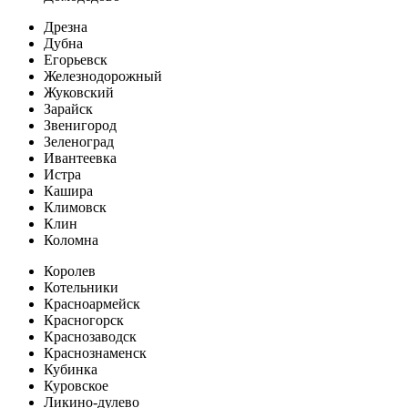
Дрезна
Дубна
Егорьевск
Железнодорожный
Жуковский
Зарайск
Звенигород
Зеленоград
Ивантеевка
Истра
Кашира
Климовск
Клин
Коломна
Королев
Котельники
Красноармейск
Красногорск
Краснозаводск
Краснознаменск
Кубинка
Куровское
Ликино-дулево